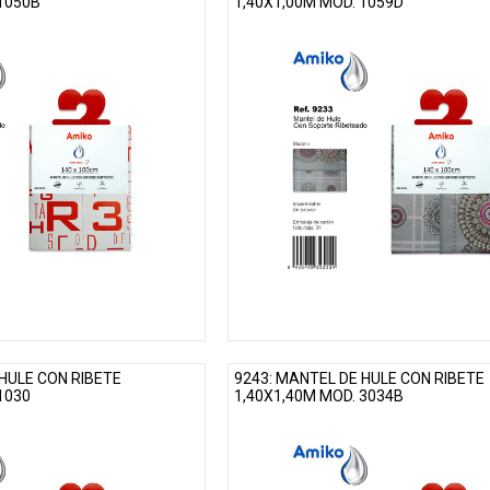
 1050B
1,40X1,00M MOD. 1059D
 HULE CON RIBETE
9243: MANTEL DE HULE CON RIBETE
1030
1,40X1,40M MOD. 3034B