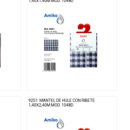
1,40X1,40M MOD. 1048D
9251: MANTEL DE HULE CON RIBETE
1,40X2,40M MOD. 1048D