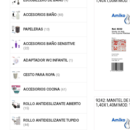
ESCOBILLERO DE BAÑO
1,40X1,00M MOD.
(4)
ACCESORIOS BAÑO
(83)
PAPELERAS
(13)
ACCESORIOS BAÑO SENSITIVE
(22)
ADAPTADOR WC INFANTIL
(1)
CESTO PARA ROPA
(5)
ACCESORIOS COCINA
(61)
9242: MANTEL DE
ROLLO ANTIDESLIZANTE ABIERTO
1,40X1,40M MOD. 
(15)
ROLLO ANTIDESLIZANTE TUPIDO
(44)