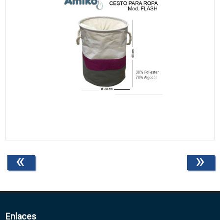
«
»
Enlaces