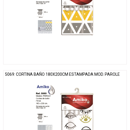
5069: CORTINA BAÑO 180X200CM ESTAMPADA MOD. PAROLE