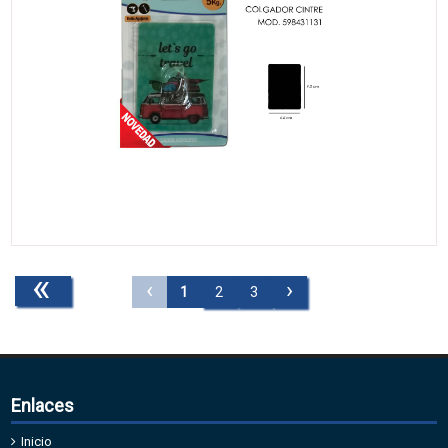
«
‹
›
1
2
3
Enlaces
Inicio