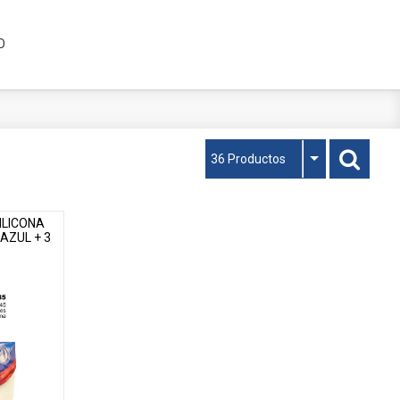
O
36 Productos
ILICONA
AZUL + 3