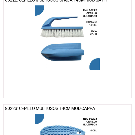
80222: CEPILLO MULTIUSOS C/ASA 14CM MOD.GATTI
80223: CEPILLO MULTIUSOS 14CM MOD.CAPPA